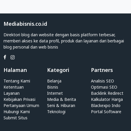
yang
membahas
seputar
Kesehatan
Mediabisnis.co.id
&
Kebugaran
Direktori blog dan website dengan basis platform terbesar,
memberi akses ke data profil, produk dan layanan dari berbagai
Direktori
blog personal dan web bisnis
Web
Kategori
Kesehatan
Halaman
Kategori
Partners
&
Kebugaran
Tentang Kami
Belanja
Analisis SEO
Ketentuan
Bisnis
Optimasi SEO
Apakah
Layanan
Internet
Backlink Redirect
Anda
Kebijakan Privasi
Media & Berita
Kalkulator Harga
adalah
Pertanyaan Umum
Seni & Hiburan
Blackexpo Indo
individu
Hubungi Kami
Teknologi
Portal Software
yang
Submit Situs
memiliki
blog