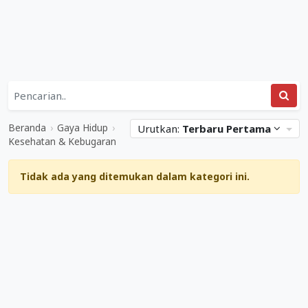
Daftar
Kategori
Gaya
Situs
Hidup
Web
Beranda
›
Gaya Hidup
›
Urutkan:
Terbaru Pertama
&
Terkait
Kesehatan & Kebugaran
Kesehatan
Kesehatan
&
&
Tidak ada yang ditemukan dalam kategori ini.
Kebugaran
Kebugaran
Mediabisnis.co.id
Diperbarui
04
Maret
2023
.
Ditulis
oleh
Adi
Gunawan
.