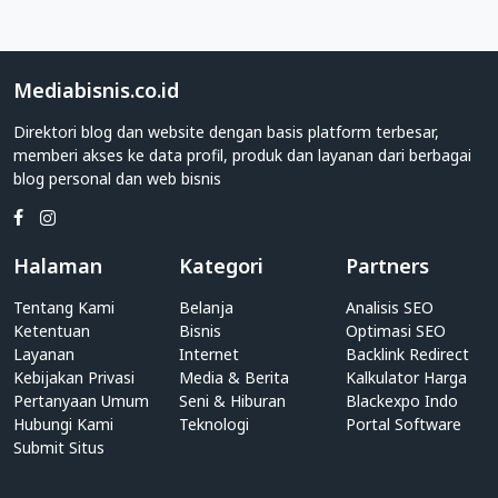
Dealer
Apakah
Anda
adalah
Mediabisnis.co.id
individu
Direktori blog dan website dengan basis platform terbesar,
yang
memberi akses ke data profil, produk dan layanan dari berbagai
memiliki
blog personal dan web bisnis
blog
personal?
Atau
pihak
Halaman
Kategori
Partners
perusahaan
yang
Tentang Kami
Belanja
Analisis SEO
memiliki
Ketentuan
Bisnis
Optimasi SEO
website
Layanan
Internet
Backlink Redirect
Kebijakan Privasi
Dealer?
Media & Berita
Kalkulator Harga
Pertanyaan Umum
Seni & Hiburan
Blackexpo Indo
Anda
Hubungi Kami
Teknologi
Portal Software
dapat
Submit Situs
dengan
mudah