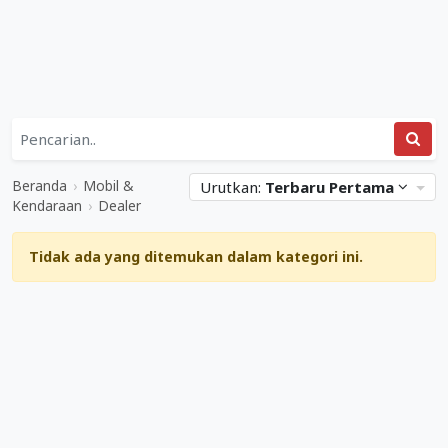
Daftar
Kategori
Mobil
Situs
&
Web
Beranda
›
Mobil &
Urutkan:
Terbaru Pertama
Kendaraan
Terkait
Kendaraan
›
Dealer
&
Dealer
Dealer
Tidak ada yang ditemukan dalam kategori ini.
Mediabisnis.co.id
Diperbarui
04
Maret
2023
.
Ditulis
oleh
Adi
Gunawan
.