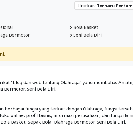
Urutkan:
Terbaru Pertam
sional
Bola Basket
raga Bermotor
Seni Bela Diri
ni.
Berikut "blog dan web tentang Olahraga" yang membahas Amatir
a Bermotor, Seni Bela Diri.
n berbagai fungsi yang terkait dengan Olahraga, fungsi terseb
toko online, profil bisnis, informasi perusahaan, dan fungsi lai
ola Basket, Sepak Bola, Olahraga Bermotor, Seni Bela Diri.