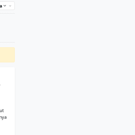
a
,
ut
nnya