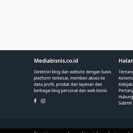
Mediabisnis.co.id
Hala
Direktori blog dan website dengan basis
Tentan
platform terbesar, memberi akses ke
Ketent
data profil, produk dan layanan dari
Kebijak
berbagai blog personal dan web bisnis
Pertan
Hubung
Submit 