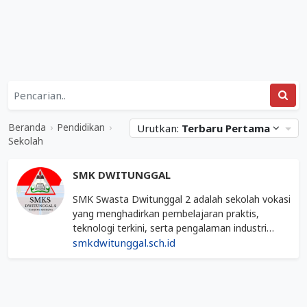
Daftar
Kategori
Pendidikan
Situs
&
Web
Beranda
›
Pendidikan
›
Urutkan:
Terbaru Pertama
Sekolah
Terkait
Sekolah
Mediabisnis.co.id
Sekolah
SMK DWITUNGGAL
SMK Swasta Dwitunggal 2 adalah sekolah vokasi
yang menghadirkan pembelajaran praktis,
teknologi terkini, serta pengalaman industri
untuk membentuk lulusan yang mandiri dan
smkdwitunggal.sch.id
kompeten
Diperbarui
06
Maret