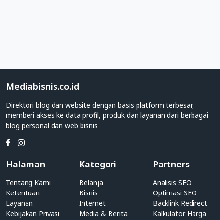
Direktori
Web
Kategori
Sekolah
Apakah
Anda
adalah
Mediabisnis.co.id
individu
Direktori blog dan website dengan basis platform terbesar,
yang
memberi akses ke data profil, produk dan layanan dari berbagai
memiliki
blog personal dan web bisnis
blog
personal?
Atau
pihak
Halaman
Kategori
Partners
perusahaan
yang
Tentang Kami
Belanja
Analisis SEO
memiliki
Ketentuan
Bisnis
Optimasi SEO
website
Layanan
Internet
Backlink Redirect
Kebijakan Privasi
Sekolah?
Media & Berita
Kalkulator Harga