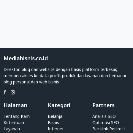
lainnya
yang
membahas
seputar
Desain
Furnitur
Direktori
Web
Mediabisnis.co.id
Kategori
Desain
Direktori blog dan website dengan basis platform terbesar,
Furnitur
memberi akses ke data profil, produk dan layanan dari berbagai
blog personal dan web bisnis
Apakah
Anda
adalah
individu
Halaman
Kategori
Partners
yang
Tentang Kami
Belanja
Analisis SEO
memiliki
Ketentuan
Bisnis
Optimasi SEO
blog
Layanan
Internet
Backlink Redirect
personal?