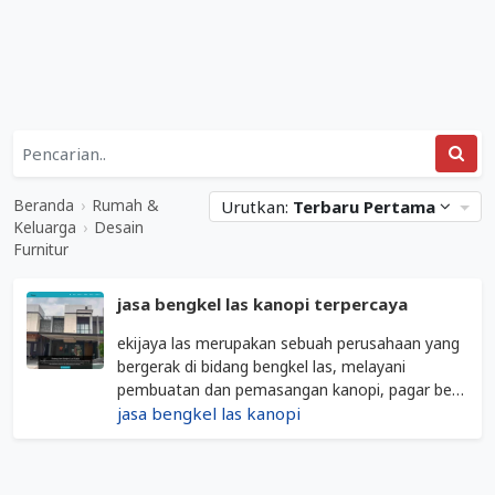
Daftar
Kategori
Rumah
Situs
&
Web
Beranda
›
Rumah &
Urutkan:
Terbaru Pertama
Keluarga
Terkait
Keluarga
›
Desain
&
Furnitur
Desain
Desain
Furnitur
Furnitur
jasa bengkel las kanopi terpercaya
Mediabisnis.co.id
ekijaya las merupakan sebuah perusahaan yang
bergerak di bidang bengkel las, melayani
pembuatan dan pemasangan kanopi, pagar besi
raling tangga, dan tralis.
jasa bengkel las kanopi
Diperbarui